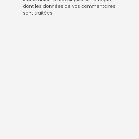
dont les données de vos commentaires
sont traitées
.
KIRSTEN VAN GELDER (EI)
8 Mas de l’abbé
30220 Saint-Laurent-d’Aigouze
+33 (0)7 62 76 32 59
kirsten@therapiebreve-vangelder.com