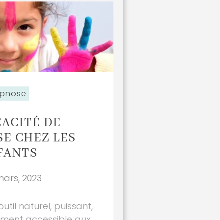
pnose
CACITÉ DE
SE CHEZ LES
FANTS
mars, 2023
util naturel, puissant,
lement accessible aux