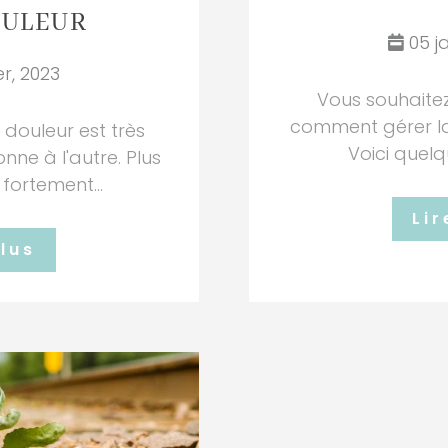
OULEUR
05 ja
er, 2023
Vous souhaitez
comment gérer la
 douleur est très
Voici quelq
nne à l'autre. Plus
 fortement...
Lir
plus