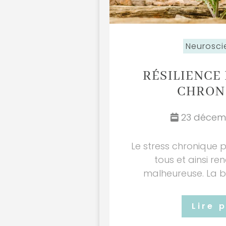
Neurosci
RÉSILIENCE 
CHRON
23 décemb
Le stress chronique 
tous et ainsi re
malheureuse. La bo
Lire 