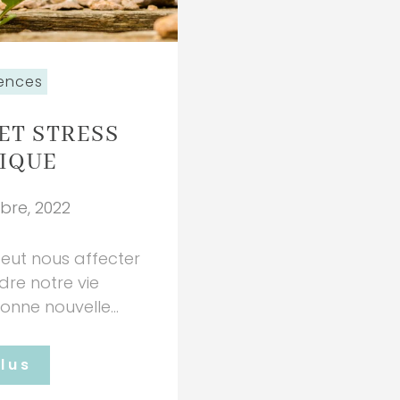
ences
ET STRESS
IQUE
re, 2022
peut nous affecter
ndre notre vie
nne nouvelle...
plus