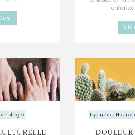
enfants. P
plus
Lir
phrologie
Hypnose
Neuros
CULTURELLE
DOULEUR