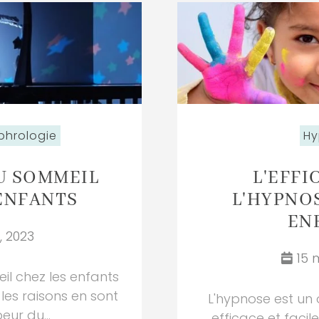
phrologie
Hy
U SOMMEIL
L'EFFI
ENFANTS
L'HYPNO
EN
, 2023
15 
il chez les enfants
les raisons en sont
L'hypnose est un o
eur du...
efficace et faci