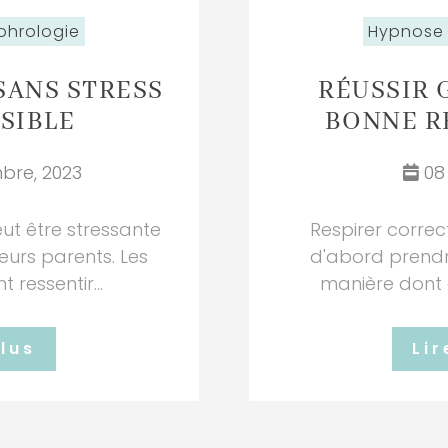
phrologie
Hypnose
SANS STRESS
RÉUSSIR 
SIBLE
BONNE R
bre, 2023
08 
eut être stressante
Respirer correc
leurs parents. Les
d'abord prendr
 ressentir...
manière dont on
plus
Lir