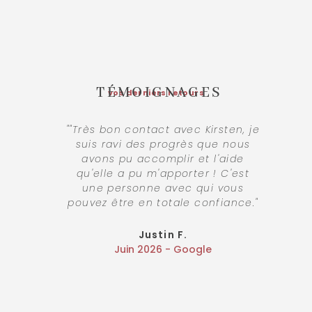
TÉMOIGNAGES
vos derniers retours
""Très bon contact avec Kirsten, je
"Kri
suis ravi des progrès que nous
d
avons pu accomplir et l'aide
dep
qu'elle a pu m'apporter ! C'est
su
une personne avec qui vous
pouvez être en totale confiance."
Justin F.
Juin 2026 - Google